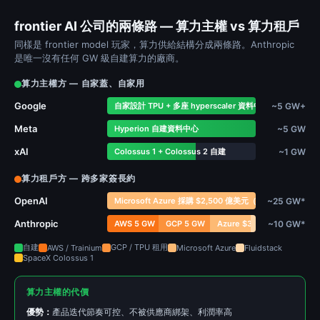
frontier AI 公司的兩條路 — 算力主權 vs 算力租戶
同樣是 frontier model 玩家，算力供給結構分成兩條路。Anthropic
是唯一沒有任何 GW 級自建算力的廠商。
算力主權方 — 自家蓋、自家用
Google
自家設計 TPU + 多座 hyperscaler 資料中心
~5 GW+
Meta
Hyperion 自建資料中心
~5 GW
xAI
Colossus 1 + Colossus 2 自建
~1 GW
算力租戶方 — 跨多家簽長約
OpenAI
Microsoft Azure 採購 $2,500 億美元（2026-04 新合
~25 GW*
Anthropic
Azure $300 億
Fluidstack $50
~10 GW*
AWS 5 GW
GCP 5 GW
Spa
自建
GCP / TPU 租用
AWS / Trainium
Microsoft Azure
Fluidstack
SpaceX Colossus 1
算力主權的代價
優勢：
產品迭代節奏可控、不被供應商綁架、利潤率高