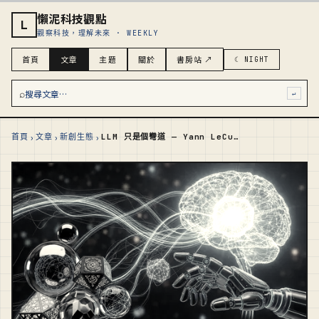
懶泥科技觀點
L
觀察科技，理解未來 · WEEKLY
首頁
文章
主題
關於
書房站 ↗
☾ NIGHT
⌕
搜尋文章…
↵
›
›
›
首頁
文章
新創生態
LLM 只是個彎道 — Yann LeCun 十億美元押注 AI 典範轉移