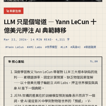
🚀 新創生態
LLM 只是個彎道 — Yann LeCun 十
億美元押注 AI 典範轉移
Mar 22, 2026
· 14 MIN READ
· 4,211 字
#Yann LeCun
#AMI Labs
#世界模型
#LLM
#具身AI
#新創融資
🎯 核心重點
TL;DR
深度學習教父 Yann LeCun 帶著對 LLM 三大根本缺陷的批
判——累積錯誤率、固定計算預算、缺乏物理因果理解
——以十億美元種子輪創立 AMI Labs，押注世界模型與具
身 AI 是下一個典範。
JEPA 架構的差異在於訓練模型預測抽象表示而非下一個
詞，使 AI 能從影片中學到對物理世界的「預感」，V-