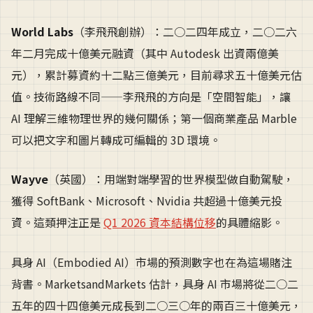
World Labs
（李飛飛創辦）：二○二四年成立，二○二六
年二月完成十億美元融資（其中 Autodesk 出資兩億美
元），累計募資約十二點三億美元，目前尋求五十億美元估
值。技術路線不同——李飛飛的方向是「空間智能」，讓
AI 理解三維物理世界的幾何關係；第一個商業產品 Marble
可以把文字和圖片轉成可編輯的 3D 環境。
Wayve
（英國）：用端對端學習的世界模型做自動駕駛，
獲得 SoftBank、Microsoft、Nvidia 共超過十億美元投
資。這類押注正是
Q1 2026 資本結構位移
的具體縮影。
具身 AI（Embodied AI）市場的預測數字也在為這場賭注
背書。MarketsandMarkets 估計，具身 AI 市場將從二○二
五年的四十四億美元成長到二○三○年的兩百三十億美元，