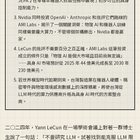
JEPA 2 在零樣本機器人抓取任務中展現了初步可信的具身
控制能力。
Nvidia 同時投資 OpenAI、Anthropic 和批評它們路線的
AMI Labs，揭示了一個關鍵洞察：物理 AI 和機器人訓練
同樣需要龐大算力，不管哪個架構勝出，Nvidia 都是贏
家。
LeCun 的批評不需要百分之百正確，AMI Labs 這筆投資
成立的條件只是「物理 AI 是個大市場且目前尚無定論」
——具身 AI 市場預計從 2025 年 44 億美元成長至 2030 年
230 億美元。
若世界模型時代如期到來，台灣製造業在機器人硬體、精
密零件與物理環境感測數據上的深厚積累，將使台灣從
LLM 時代的算力供應商升格為具身 AI 時代的方案整合
商。
二○二四年，Yann LeCun 在一場學術會議上對著一群博士
生說了一句話：「不要研究 LLM。試著找到能克服 LLM 限