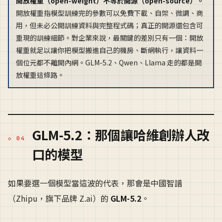
開放權重（open-weight）不等於開源（open-source）。
開放權重指模型訓練完的參數可以免費下載、自架、微調、商
用，但未必公開訓練資料與完整程式碼；真正的開源還包含可
重現的訓練細節。對企業來說，最關鍵的差別只有一個：開放
權重就足以讓你把模型搬進自己的機房、斷網執行，讓資料一
個位元都不離開內網。GLM-5.2、Qwen、Llama 走的都是開
放權重這條路。
GLM-5.2：那個讓哈維創辦人改
口的模型
如果要選一個模型當這波的代表，那會是中國智譜
（Zhipu，旗下品牌 Z.ai）的
GLM-5.2
。