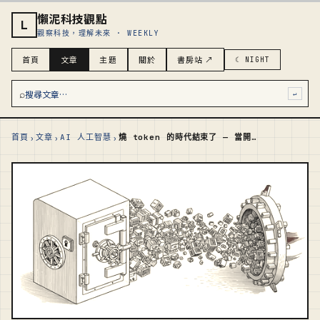
懶泥科技觀點
L
觀察科技，理解未來 · WEEKLY
首頁
文章
主題
關於
書房站 ↗
☾ NIGHT
⌕
搜尋文章…
↵
›
›
›
首頁
文章
AI 人工智慧
燒 token 的時代結束了 — 當開源只落後前沿三個月，AI 大廠最會講的成長故事被掀了一角