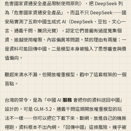
危害國家資通安全產品限制使用原則〉，把 DeepSeek 列
為「危害國家資通安全產品」。而且不只 DeepSeek——國
安局實測了五款中國生成式 AI（DeepSeek、豆包、文心一
言、通義千問、騰訊元寶），認定它們普遍有過度蒐集個
資、逾越使用權限、內容偏異等問題。禁的理由有兩層：一
是資料可能回傳中國，二是模型本身被植入了思想審查與價
值偏向。
聽起來滴水不漏。但開放權重模型，戳中了這套框架的一個
盲點。
台灣的禁令，是為「中國 AI
服務
會把你的資料送回中國」
設計的。可是 GLM-5.2、通義千問這類開放權重模型的玩
法不一樣——你可以把它下載下來、斷網、放進自己的機房
裡跑，資料根本不出內網。「回傳中國」這條風險，幾乎被