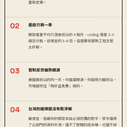
重新定價。
差距只剩一季
開放權重平均只落後前沿約 4 個月、coding 僅差 2–3
個百分點，卻便宜約 5–6 倍。這道算術題對工程主管
太好解。
管制反而催熟開源
美國鎖前沿的同一天，中國灌開源。你越用力關前沿，
市場越快往「夠好且免費」傾斜。
台灣的選擇題沒有乾淨解
最便宜、追最快的模型來自必須防備的對手。禁令擋得
了公部門的資料外洩，擋不了民間的成本帳，也擋不掉