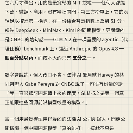
它六月才釋出，用的是最寬鬆的 MIT 授權——任何人都能
下載、微調、商用，沒有審批閘門。第三方榜單上，它的表
現足以擠進第一梯隊：在一份綜合智慧指數上拿到 51 分，
領先 DeepSeek、MiniMax、Kimi 的同期模型。更關鍵的
是 CNBC 的這句話——GLM-5.2 在一項重要的 agentic（代
理任務）benchmark 上，逼近 Anthropic 的 Opus 4.8
一
個百分點以內
，而成本大約只有
五分之一
。
數字會說謊，但人改口不會。法律 AI 獨角獸 Harvey 的共
同創辦人 Gabe Pereyra 對 CNBC 說了一句很有份量的話：
「我一直很驚訝開源追上來的速度。GLM-5.2 是第一個真
正能跟這些閉源前沿模型較量的模型。」
當一個用最貴模型用得最凶的法律 AI 公司創辦人，開始公
開稱讚一個中國開源模型「真的能打」，這就不只是