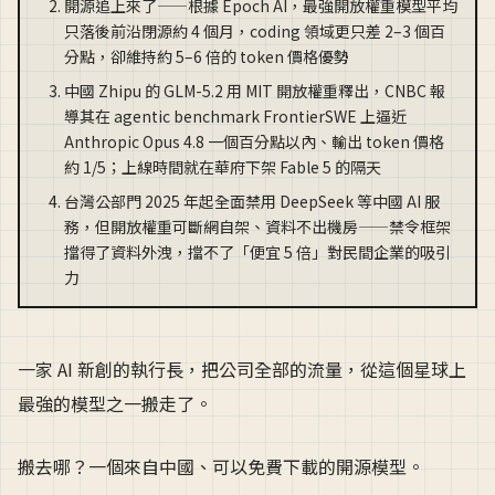
開源追上來了——根據 Epoch AI，最強開放權重模型平均
只落後前沿閉源約 4 個月，coding 領域更只差 2–3 個百
分點，卻維持約 5–6 倍的 token 價格優勢
中國 Zhipu 的 GLM-5.2 用 MIT 開放權重釋出，CNBC 報
導其在 agentic benchmark FrontierSWE 上逼近
Anthropic Opus 4.8 一個百分點以內、輸出 token 價格
約 1/5；上線時間就在華府下架 Fable 5 的隔天
台灣公部門 2025 年起全面禁用 DeepSeek 等中國 AI 服
務，但開放權重可斷網自架、資料不出機房——禁令框架
擋得了資料外洩，擋不了「便宜 5 倍」對民間企業的吸引
力
一家 AI 新創的執行長，把公司全部的流量，從這個星球上
最強的模型之一搬走了。
搬去哪？一個來自中國、可以免費下載的開源模型。