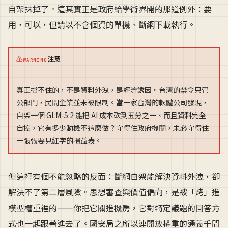
自架抹掉了。這其實正是政府給學術界開的那道例外：要
用，可以，但請以不含個資的單機、斷網下載執行。
⚠
注意
WARNING
真正擋不住的，不是資料外洩，是經濟誘因。台灣的禁令只管
公部門，民間企業並未被限制。當一家台灣的軟體公司發現，
自架一個 GLM-5.2 能把 AI 成本砍到五分之一、而且資料完全
自控，它有多少動機不這麼做？守得住政府機關，未必守得住
一張張要見紅字的損益表。
但這裡有個不能忽略的反面：斷網自架能解決資料外洩，卻
解決不了第二層風險。思想審查與價值偏向，是被「烤」進
模型權重裡的——你把它關進機房，它對特定議題的回答方
式也一起跟著進去了。國安局之所以連開放權重的通義千問