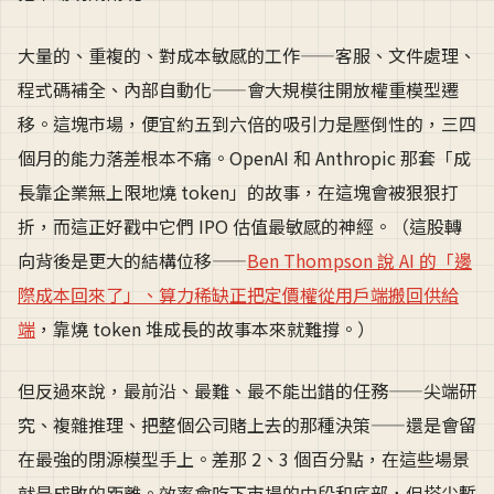
大量的、重複的、對成本敏感的工作——客服、文件處理、
程式碼補全、內部自動化——會大規模往開放權重模型遷
移。這塊市場，便宜約五到六倍的吸引力是壓倒性的，三四
個月的能力落差根本不痛。OpenAI 和 Anthropic 那套「成
長靠企業無上限地燒 token」的故事，在這塊會被狠狠打
折，而這正好戳中它們 IPO 估值最敏感的神經。（這股轉
向背後是更大的結構位移——
Ben Thompson 說 AI 的「邊
際成本回來了」、算力稀缺正把定價權從用戶端搬回供給
端
，靠燒 token 堆成長的故事本來就難撐。）
但反過來說，最前沿、最難、最不能出錯的任務——尖端研
究、複雜推理、把整個公司賭上去的那種決策——還是會留
在最強的閉源模型手上。差那 2、3 個百分點，在這些場景
就是成敗的距離。效率會吃下市場的中段和底部，但塔尖暫