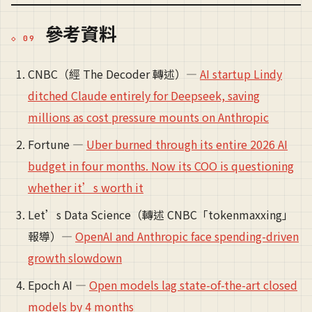
參考資料
CNBC（經 The Decoder 轉述）—
AI startup Lindy
ditched Claude entirely for Deepseek, saving
millions as cost pressure mounts on Anthropic
Fortune —
Uber burned through its entire 2026 AI
budget in four months. Now its COO is questioning
whether it’s worth it
Let’s Data Science（轉述 CNBC「tokenmaxxing」
報導）—
OpenAI and Anthropic face spending-driven
growth slowdown
Epoch AI —
Open models lag state-of-the-art closed
models by 4 months