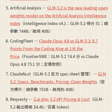
Artificial Analysis —
GLM-5.2 is the new leading open
weights model on the Artificial Analysis Intelligence
Index
（Intelligence Index v4.1：GLM-5.2 得分 51；總
參數 744B／啟用 40B）
CodingFleet —
Claude Opus 4.8 vs GLM-5.2: 0.7
Points From the Coding King at 1/6 the
Price
（FrontierSWE：GLM-5.2 74.4 分 vs Claude
Opus 4.8 75.1 分；定價對照）
Claudefa.st（GLM-5.2 官方 spec sheet 整理）—
GLM
5.2: Specs, Benchmarks, Pricing, Open Weights
（官
方標示：總參數 753B、啟用約 40B）
Requesty —
Z.ai glm-5.2 API Pricing & Cost
（GLM-
5.2 輸出價格 $4.40／百萬 token）