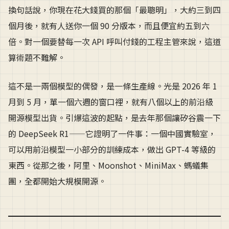
換句話說，你現在花大錢買的那個「最聰明」，大約三到四
個月後，就有人送你一個 90 分版本，而且便宜約五到六
倍。對一個要替每一次 API 呼叫付錢的工程主管來說，這道
算術題不難解。
這不是一兩個模型的偶發，是一條生產線。光是 2026 年 1
月到 5 月，單一個六週的窗口裡，就有八個以上的前沿級
開源模型出貨。引爆這波的起點，是去年那個讓矽谷震一下
的 DeepSeek R1——它證明了一件事：一個中國實驗室，
可以用前沿模型一小部分的訓練成本，做出 GPT-4 等級的
東西。從那之後，阿里、Moonshot、MiniMax、螞蟻集
團，全都開始大規模開源。