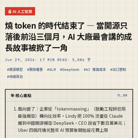
🤖 AI 人工智慧
燒 token 的時代結束了 — 當開源只
落後前沿三個月，AI 大廠最會講的成
長故事被掀了一角
Jun 29, 2026
· 17 MIN READ
· 5,086 字
#開源模型
#開放權重
#GLM
#DeepSeek
#AI 推論成本
#出口管制
#地緣政治
🎯 核心重點
TL;DR
風向變了：企業從「tokenmaxxing」（鼓勵工程師狂用
最強模型）轉向比效率。Lindy 把 100% 流量從 Claude
搬到中國開源模型 DeepSeek，CEO 說省下數百萬美元；
Uber 四個月燒光整年 AI 預算後開始設花費上限