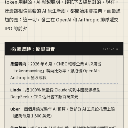
token 用越凶，AI 就越聰明，錢花下去總是對的。現在，
連最該相信這套的 AI 原生新創，都開始用腳投票。而最尷
尬的是：這一切，發生在 OpenAI 和 Anthropic 排隊遞交
IPO 的前夕。
效率反轉：關鍵事實
⚡
KEY·DATA
集體轉向
：2026 年 6 月，CNBC 報導企業 AI 採購從
「tokenmaxxing」轉向比效率，恐拖慢 OpenAI、
Anthropic 營收成長
Lindy
：把 100% 流量從 Claude 切到中國開源模型
DeepSeek，CEO 估計省下數百萬美元
Uber
：四個月燒光整年 AI 預算，對部分 AI 工具設花費上限
（起跳每月 1,500 美元）
能力差距
：據 Epoch AI 能力指數，最強開放權重模型平均只