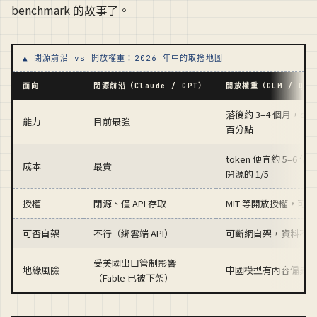
benchmark 的故事了。
▲ 閉源前沿 vs 開放權重：2026 年中的取捨地圖
面向
閉源前沿（Claude / GPT）
開放權重（GLM / Qwen
落後約 3–4 個月，codi
能力
目前最強
百分點
token 便宜約 5–6 倍
成本
最貴
閉源的 1/5
授權
閉源、僅 API 存取
MIT 等開放授權，可
可否自架
不行（綁雲端 API）
可斷網自架，資料不
受美國出口管制影響
地緣風險
中國模型有內容偏異
（Fable 已被下架）