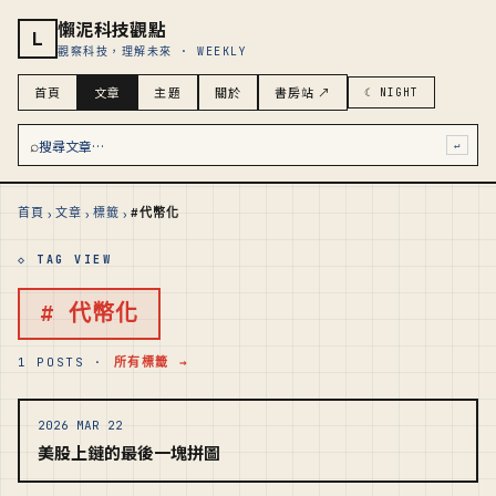
懶泥科技觀點
L
觀察科技，理解未來 · WEEKLY
首頁
文章
主題
關於
書房站 ↗
☾ NIGHT
⌕
搜尋文章…
↵
›
›
›
首頁
文章
標籤
#代幣化
◇ TAG VIEW
# 代幣化
1 POSTS ·
所有標籤 →
2026 MAR 22
美股上鏈的最後一塊拼圖