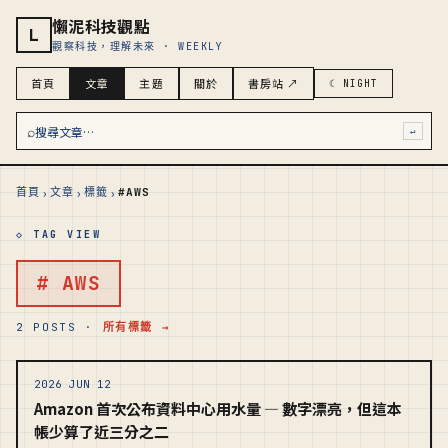
懶泥科技觀點
L
觀察科技，理解未來 · WEEKLY
首頁
文章
主題
關於
書房站 ↗
☾ NIGHT
⌕
搜尋文章…
↵
›
›
›
首頁
文章
標籤
#AWS
◇ TAG VIEW
# AWS
2 POSTS ·
所有標籤 →
2026 JUN 12
Amazon 首次公布資料中心用水量 — 數字漂亮，但這本
帳少算了近三分之二