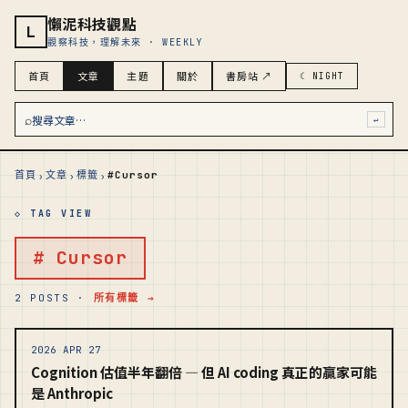
懶泥科技觀點
L
觀察科技，理解未來 · WEEKLY
首頁
文章
主題
關於
書房站 ↗
☾ NIGHT
⌕
搜尋文章…
↵
›
›
›
首頁
文章
標籤
#Cursor
◇ TAG VIEW
# Cursor
2 POSTS ·
所有標籤 →
2026 APR 27
Cognition 估值半年翻倍 — 但 AI coding 真正的贏家可能
是 Anthropic