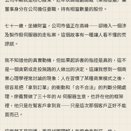
董事身分在公司擔任要職，持有相當數量的股份。
七十一歲，坐擁財富，公司市值正在高峰——卻捲入一個涉
及製作假伺服器的走私案。這個故事有一種讓人看不懂的荒
謬感。
我不知道他的真實動機，但如果起訴書的指控是真的，這不
是一個貪窮或走投無路的人做出的決定。這讓我想到一個商
業心理學裡常討論的現象：人在習慣了某種商業模式之後，
很容易把「拿到訂單」的衝動和「合不合法」的判斷分開處
理。廖義賢做了三十年的 AI 伺服器生意，也許在他的框架
裡，他只是在幫客戶拿到貨——只是這次那個客戶正好不能
買而已。
這當然不是辯護，而是試圖理解人怎麼會走到這一步。