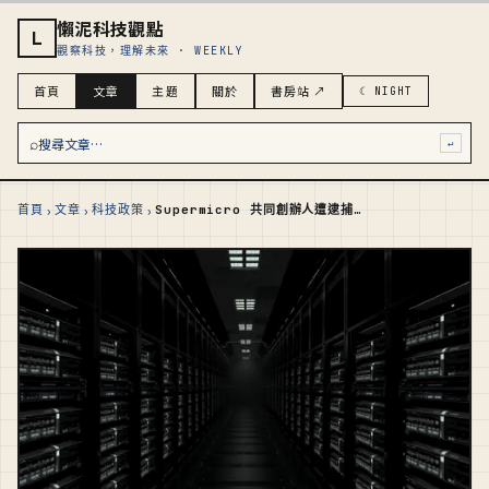
懶泥科技觀點
L
觀察科技，理解未來 · WEEKLY
首頁
文章
主題
關於
書房站 ↗
☾ NIGHT
⌕
搜尋文章…
↵
›
›
›
首頁
文章
科技政策
Supermicro 共同創辦人遭逮捕 — 二十五億美元 AI 伺服器走私案的商業解剖