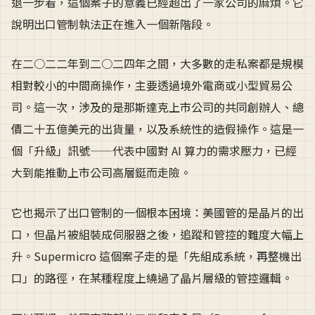
退一步看，這個案子的意義已經超出了一家公司的麻煩。它
說明出口管制執法正在進入一個新階段。
在二○二二年到二○二四年之間，大多數的走私案都是規模
相對較小的中間商操作，主要透過境外電商或小型貿易公
司。這一次，涉及的是那斯達克上市公司的共同創辦人、總
價二十五億美元的出貨量，以及系統性的造假操作。這是一
個「升級」訊號——代表中國對 AI 算力的需求壓力，已經
大到能推動上市公司高層鋌而走險。
它也揭示了出口管制的一個根本困境：美國管的是晶片的出
口，但晶片被組裝成伺服器之後，追蹤和管控的難度大幅上
升。Supermicro 這個案子走的是「先組成系統，再整機出
口」的路徑，在某種程度上繞過了晶片層級的管控邏輯。