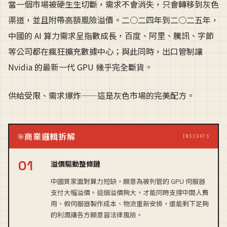
當一個市場被硬生生切斷，需求不會消失，只會轉移到灰色
渠道，並且附帶高額風險溢價。二○二四年到二○二五年，
中國的 AI 算力需求呈指數成長，百度、阿里、騰訊、字節
等公司都在瘋狂擴充數據中心；與此同時，出口管制讓
Nvidia 的最新一代 GPU 幾乎完全斷貨。
供給受限、需求爆炸——這是灰色市場的完美配方。
商業邏輯拆解
🎯
INSIGHTS
溢價驅動整條鏈
中國買家面對算力短缺，願意為被列管的 GPU 伺服器
支付大幅溢價。這個溢價夠大，才能同時支撐中間人費
用、假伺服器製作成本、物流重新安排，還能剩下足夠
的利潤讓各方願意冒法律風險。