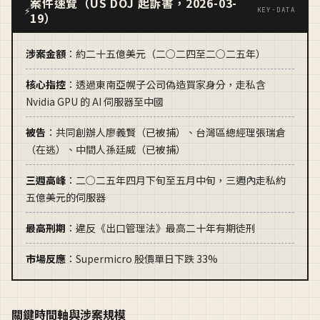
案件速覽（US DOJ 起訴書，2026-03-
⚡
KEY·DATA
19）
涉案金額
：約二十五億美元（二○二四至二○二五年）
核心指控
：透過東南亞幌子公司偽造買家身分，走私含
Nvidia GPU 的 AI 伺服器至中國
被告
：共同創辦人廖義賢（已被捕）、台灣區總經理張瑞倉
（在逃）、中間人孫廷威（已被捕）
三週高峰
：二○二五年四月下旬至五月中旬，三週內走私約
五億美元的伺服器
最高刑期
：違反《出口管理法》最高二十年有期徒刑
市場反應
：Supermicro 股價單日下跌 33%
關鍵時間軸與涉案規模