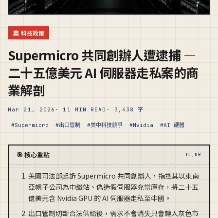
🏛️ 科技政策
Supermicro 共同創辦人遭逮捕 —
二十五億美元 AI 伺服器走私案的商
業解剖
Mar 21, 2026
· 11 MIN READ
· 3,438 字
#Supermicro
#出口管制
#美中科技競爭
#Nvidia
#AI 硬體
🎯 核心重點
TL;DR
美國司法部起訴 Supermicro 共同創辦人，指控其以東南
亞幌子公司為中繼站、偽造假伺服器充當庫存，將二十五
億美元含 Nvidia GPU 的 AI 伺服器走私至中國。
出口管制切斷合法供給後，需求不會消失只會轉入灰色市