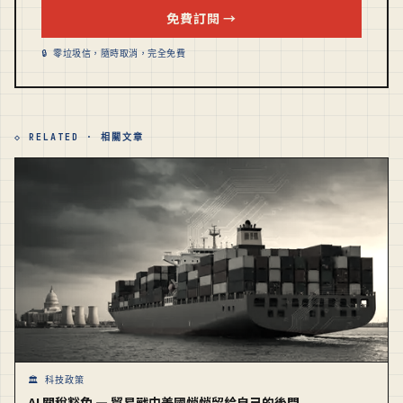
免費訂閱 →
🔒 零垃圾信，隨時取消，完全免費
◇ RELATED · 相關文章
🏛️ 科技政策
AI 關稅豁免 — 貿易戰中美國悄悄留給自己的後門