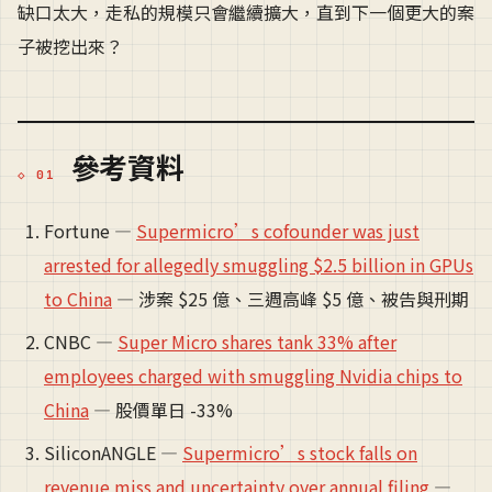
缺口太大，走私的規模只會繼續擴大，直到下一個更大的案
子被挖出來？
參考資料
Fortune —
Supermicro’s cofounder was just
arrested for allegedly smuggling $2.5 billion in GPUs
to China
— 涉案 $25 億、三週高峰 $5 億、被告與刑期
CNBC —
Super Micro shares tank 33% after
employees charged with smuggling Nvidia chips to
China
— 股價單日 -33%
SiliconANGLE —
Supermicro’s stock falls on
revenue miss and uncertainty over annual filing
—