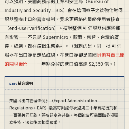
可以預期，美國商務部的工業和安全局（Bureau of
Industry and Security，BIS）會在這個案子之後強化對伺
服器整機出口的審查機制，要求更嚴格的最終使用者核查
（end-user verification）。這對整個 AI 伺服器供應鏈都
有影響——不只是 Supermicro，戴爾、惠普、台灣的廣
達、緯創，都在這個生態系裡。（諷刺的是，同一批 AI 伺
服器在出口端是走私紅線，在進口端卻是美國
悄悄替自己開
的關稅後門
——一年豁免掉的進口值高達 $2,350 億。）
ℹ
補充說明
INFO
美國《出口管理條例》（Export Administration
Regulations，EAR）最高可判處每次違規二十年有期徒刑和
一百萬美元罰款。若被認定為共謀，每個被告可能面臨多項獨
立指控，法律後果相當嚴重。