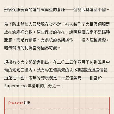
然後伺服器真的運到東南亞的倉庫——但隨即轉運至中國。
為了防止稽核人員發現存貨不對，有人製作了大批假伺服器
放在倉庫裡充數。這些假貨的存在，說明整個方案不是臨時
起意，而是有預謀、有系統的長期操作——投入這種資源，
暗示背後的利潤空間極為可觀。
規模有多大？起訴書指出，在二○二五年四月下旬到五月中
旬的短短三週內，就有約五億美元的 AI 伺服器透過這個管
道運往中國。兩年的總規模是二十五億美元——相當於
Supermicro 年營收的六分之一。
⚠
注意
WARNING