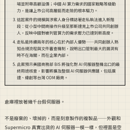
場並附帶高額溢價；中國 AI 算力需求的國家戰略等級動
力，是讓上市公司高層鋌而走險的根本驅力。
這起案件的規模與涉案人身分標誌著走私執法進入新階
段：從小型中間商操作升級至那斯達克上市公司共同創辦
人，反映中國對被列管算力的需求壓力已達到新高度。
走私能持續兩年的核心在於內部人優勢——共同創辦人熟
知合規流程與文件審查機制，說明出口管制最大的漏洞有
時不在海關，而在企業內部。
此案預示美國商務部 BIS 將強化對 AI 伺服器整機出口的最
終用途核查，影響將擴及整個 AI 伺服器供應鏈，包括廣
達、緯創等台灣 ODM 廠商。
倉庫裡放著幾千台假伺服器。
不是廢棄的、壞掉的，而是刻意製作的複製品——外觀和
Supermicro 真實出貨的 AI 伺服器一模一樣，但裡面是空