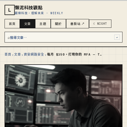
懶泥科技觀點
L
觀察科技，理解未來 · WEEKLY
首頁
文章
主題
關於
書房站 ↗
☾ NIGHT
⌕
搜尋文章…
↵
›
›
›
首頁
文章
資安網路安全
每月 $350，打垮你的 MFA — Tycoon 2FA 的犯罪 SaaS 模型