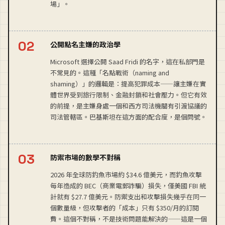
場」。
公開點名主嫌的政治學
Microsoft 選擇公開 Saad Fridi 的名字，這在私部門是
不常見的。這種「名點戰術（naming and
shaming）」的邏輯是：提高犯罪成本——讓主嫌在實
體世界受到旅行限制、金融封鎖和社會壓力。但它有效
的前提，是主嫌身處一個和西方司法機關有引渡協議的
司法管轄區。巴基斯坦在這方面的配合度，是個問號。
防禦市場的數學不對稱
2026 年全球防釣魚市場約 $34.6 億美元，而釣魚攻擊
每年造成的 BEC（商業電郵詐騙）損失，僅美國 FBI 統
計就有 $27.7 億美元。防禦支出和攻擊損失幾乎在同一
個數量級，但攻擊者的「成本」只有 $350/月的訂閱
費。這個不對稱，不是技術問題能解決的——這是一個