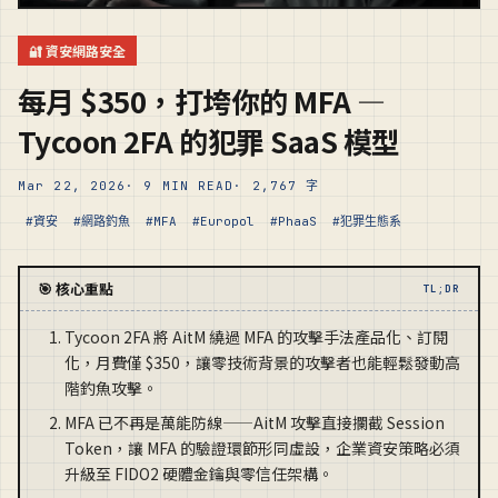
🔐 資安網路安全
每月 $350，打垮你的 MFA —
Tycoon 2FA 的犯罪 SaaS 模型
Mar 22, 2026
· 9 MIN READ
· 2,767 字
#資安
#網路釣魚
#MFA
#Europol
#PhaaS
#犯罪生態系
🎯 核心重點
TL;DR
Tycoon 2FA 將 AitM 繞過 MFA 的攻擊手法產品化、訂閱
化，月費僅 $350，讓零技術背景的攻擊者也能輕鬆發動高
階釣魚攻擊。
MFA 已不再是萬能防線——AitM 攻擊直接攔截 Session
Token，讓 MFA 的驗證環節形同虛設，企業資安策略必須
升級至 FIDO2 硬體金鑰與零信任架構。