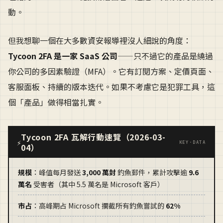
動。
但我想聊一個在大多數資安報導裡沒人細說的角度：
Tycoon 2FA 是一家 SaaS 公司
——只不過它的產品是繞過
你公司的多因素驗證（MFA）。它有訂閱方案、定價頁面、
客服面板、持續的版本迭代。如果不考慮它是犯罪工具，這
個「產品」做得相當扎實。
Tycoon 2FA 瓦解行動速覽（2026-03-
⚡
KEY·DATA
04）
規模
：峰值每月發送
3,000 萬封
釣魚郵件，累計攻擊逾
9.6
萬名
受害者（其中 5.5 萬名是 Microsoft 客戶）
市占
：高峰期占 Microsoft 攔截所有釣魚嘗試的
62%