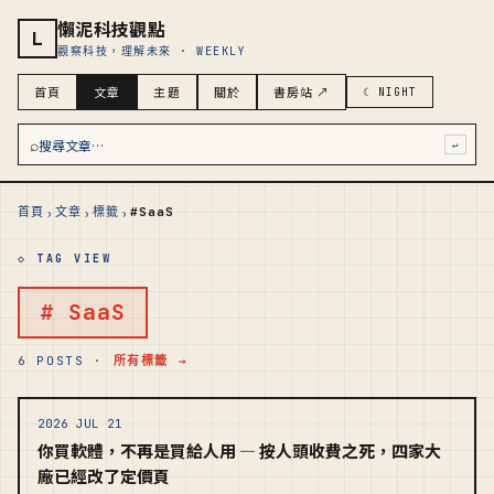
懶泥科技觀點
L
觀察科技，理解未來 · WEEKLY
首頁
文章
主題
關於
書房站 ↗
☾ NIGHT
⌕
搜尋文章…
↵
›
›
›
首頁
文章
標籤
#SaaS
◇ TAG VIEW
# SaaS
6 POSTS ·
所有標籤 →
2026 JUL 21
你買軟體，不再是買給人用 — 按人頭收費之死，四家大
廠已經改了定價頁