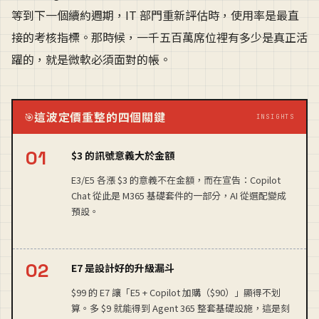
等到下一個續約週期，IT 部門重新評估時，使用率是最直
接的考核指標。那時候，一千五百萬席位裡有多少是真正活
躍的，就是微軟必須面對的帳。
這波定價重整的四個關鍵
🎯
INSIGHTS
$3 的訊號意義大於金額
E3/E5 各漲 $3 的意義不在金額，而在宣告：Copilot
Chat 從此是 M365 基礎套件的一部分，AI 從選配變成
預設。
E7 是設計好的升級漏斗
$99 的 E7 讓「E5 + Copilot 加購（$90）」顯得不划
算。多 $9 就能得到 Agent 365 整套基礎設施，這是刻