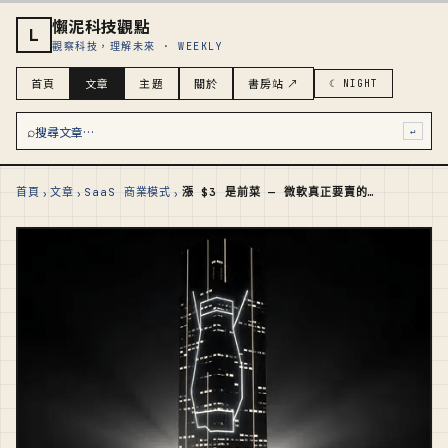
懶泥科技觀點
L
觀察科技，理解未來 · WEEKLY
首頁
文章
主題
關於
書房站 ↗
☾ NIGHT
⌕
搜尋文章…
↵
›
›
›
首頁
文章
SaaS 商業模式
漲 $3 是前菜 — 微軟真正要賣的，是 $99 的 AI 員工套件