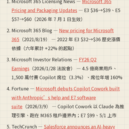
Microsoft 365 Licensing News —
Microsoft 365
Pricing and Packaging Updates
— E3 $36→$39、E5
$57→$60（2026 年 7 月 1 日生效）
Microsoft 365 Blog —
New pricing for Microsoft
365
（2021/8/19） — 2022 年 E3 $32→$36 歷史漲價
依據（六年累計 +22% 的起點）
Microsoft Investor Relations —
FY26 Q2
Earnings
（2026/1/28 法說會） — 4.5 億商業用戶、
1,500 萬付費 Copilot 席位（3.3%）、席位年增 160%
Fortune —
Microsoft debuts Copilot Cowork built
with Anthropic’s help and E7 software
suite
（2026/3/9） — Copilot Cowork 以 Claude 為推
理引擎、跑在 M365 租戶邊界內；E7 $99、5/1 上市
TechCrunch —
Salesforce announces an AI-heavy