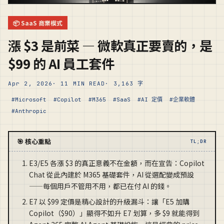
📦 SaaS 商業模式
漲 $3 是前菜 — 微軟真正要賣的，是
$99 的 AI 員工套件
Apr 2, 2026
· 11 MIN READ
· 3,163 字
#Microsoft
#Copilot
#M365
#SaaS
#AI 定價
#企業軟體
#Anthropic
🎯 核心重點
TL;DR
E3/E5 各漲 $3 的真正意義不在金額，而在宣告：Copilot
Chat 從此內建於 M365 基礎套件，AI 從選配變成預設
——每個用戶不管用不用，都已在付 AI 的錢。
E7 以 $99 定價是精心設計的升級漏斗：讓「E5 加購
Copilot（$90）」顯得不如升 E7 划算，多 $9 就能得到