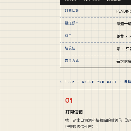
PENDI
訂閱狀態
每週一篇
發送頻率
免費 · F
費用
零 · 
垃圾信
每封信
取消方式
◇ F.02 — WHILE YOU WAIT · 
01
打開信箱
找一封來自懶泥科技觀點的驗證信（沒
檢查垃圾信件匣）。