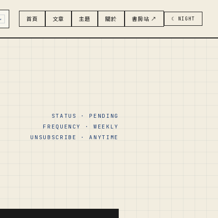
首頁
文章
主題
關於
書房站 ↗
☾ NIGHT
↵
STATUS · PENDING
FREQUENCY · WEEKLY
UNSUBSCRIBE · ANYTIME