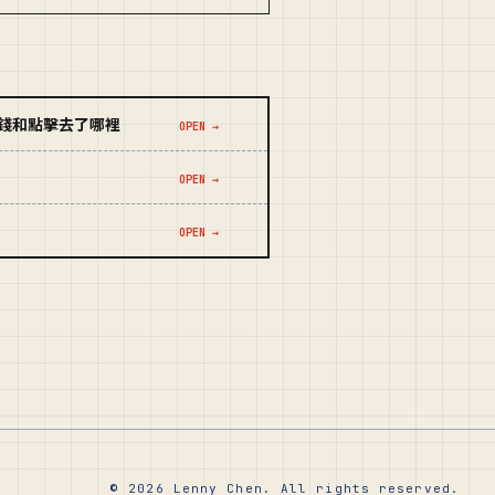
後，錢和點擊去了哪裡
OPEN →
OPEN →
OPEN →
© 2026 Lenny Chen. All rights reserved.