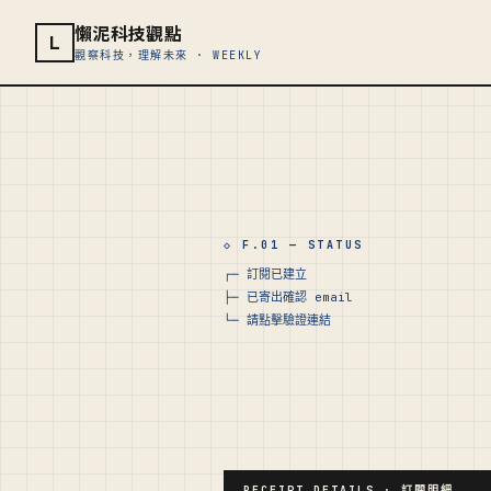
懶泥科技觀點
L
觀察科技，理解未來 · WEEKLY
◇ F.01 — STATUS
┌─ 訂閱已建立
├─ 已寄出確認 email
└─ 請點擊驗證連結
RECEIPT DETAILS · 訂閱明細