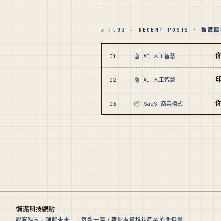
◇ F.03 — RECENT POSTS · 推薦
你
01
🤖 AI 人工智慧
印
02
🤖 AI 人工智慧
03
📦 SaaS 商業模式
懶泥科技觀點
觀察科技，理解未來 — 每週一篇，帶你看懂科技產業的關鍵變