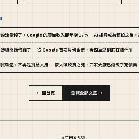
閱讀
的流量掉了，Google 的廣告收入卻年增 17% — AI 搜尋成為預設之
鈔機開始借錢了 — 從 Google 首次負現金流，看四巨頭到底在賭什麼
你買軟體，不再是買給人用 — 按人頭收費之死，四家大廠已經改了定價頁
← 回首頁
瀏覽全部文章 →
文章
關於
RSS