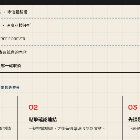
NG · 待信箱驗證
 · 深度科技評析
REE FOREVER
只寄有誠意的內容
底部一鍵取消
等驗證信的時候
02
03
點擊確認連結
先讀
看到請
一鍵完成驗證，之後每週準時收到新文章。
下面