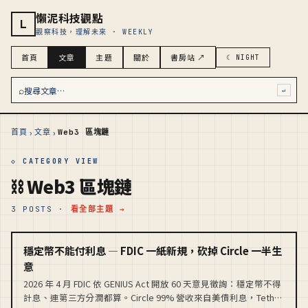
懶泥科技觀點
L
觀察科技，理解未來 · WEEKLY
首頁
文章
主題
關於
書房站 ↗
☾ NIGHT
⌕
搜尋文章…
↵
›
›
首頁
文章
Web3 區塊鏈
◇ CATEGORY VIEW
⛓️ Web3 區塊鏈
3 POSTS ·
看全部主題 →
穩定幣不能付利息 — FDIC 一紙新規，砍掉 Circle 一半生
意
2026 年 4 月 FDIC 依 GENIUS Act 開放 60 天意見徵詢：穩定幣不得
計息、連第三方分潤都算。Circle 99% 營收來自美債利息，Tether