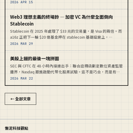
去年賺 $130 億——這條紅線直接動到命根子。
2026 APR 15
Web3 理想主義的終場鈴 — 加密 VC 為什麼全面倒向
Stablecoin
Stablecoin 在 2025 年處理了 $33 兆的交易量，是 Visa 的兩倍。而
a16z 正把下一輪 $20 億基金押在 stablecoin 基礎設施上，
Multicoin 創辦人已離場。Web3 去中心化的敘事，正被 VC 用真金
2026 MAR 29
白銀否決。
美股上鏈的最後一塊拼圖
SEC 與 CFTC 在 48 小時內接連出手：聯合詮釋函劃定數位資產監管
邊界，Nasdaq 跟進啟動代幣化股票試驗。這不是巧合，而是有意
為之的政策組合拳——傳統金融與區塊鏈的匯合點，正在鏈上成
2026 MAR 22
形。
← 全部文章
懶泥科技觀點