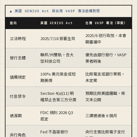
▲ 美國 GENIUS Act 與台灣 VASP 專法結構對照
面向
美國 GENIUS Act
台灣 VASP 專法（草案）
2025/6 送行政院，本會
立法時程
2025/7/18 簽署生效
期審議中
聯邦/州雙軌，含大
優先由銀行發行，VASP
發行主體
型科技公司
業者稍後
100% 美元現金或短
比照電支或銀行業務，
儲備規定
期美債
未定案
Section 4(a)(11) 明
預期比照美國邏輯，條
付息禁令
確禁止含第三方分潤
文未公開
FDIC 規則 2026 Q3
過渡期
三讀通過後 6 個月
底定
Fed 不直接發行
央行主張比照電子支付
央行角色