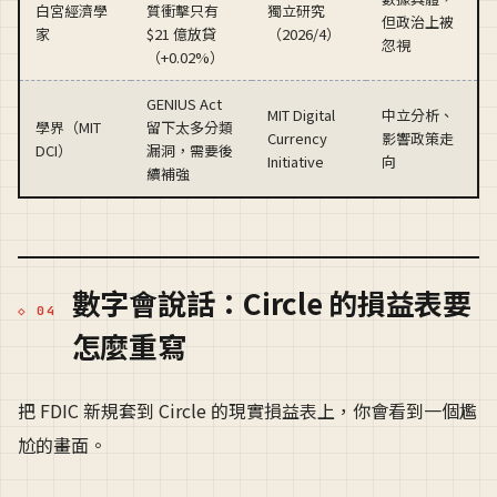
白宮經濟學
質衝擊只有
獨立研究
但政治上被
家
$21 億放貸
（2026/4）
忽視
（+0.02%）
GENIUS Act
MIT Digital
中立分析、
學界（MIT
留下太多分類
Currency
影響政策走
DCI）
漏洞，需要後
Initiative
向
續補強
數字會說話：Circle 的損益表要
怎麼重寫
把 FDIC 新規套到 Circle 的現實損益表上，你會看到一個尷
尬的畫面。