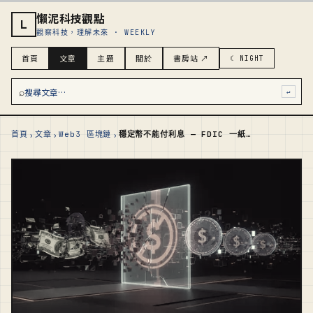
懶泥科技觀點
L
觀察科技，理解未來 · WEEKLY
首頁
文章
主題
關於
書房站 ↗
☾ NIGHT
⌕
搜尋文章…
↵
›
›
›
首頁
文章
Web3 區塊鏈
穩定幣不能付利息 — FDIC 一紙新規，砍掉 Circle 一半生意