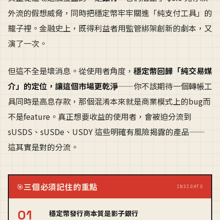
外流的假想威脅，同時把穩定幣牢牢關進「純支付工具」的
籠子裡。金融史上，既得利益者用監管綁架創新的劇本，又
演了一次。
但這不全是壞消息。從使用者角度，
穩定幣回歸「純交易媒
介」的定位，讓這個市場更乾淨
——你不該期待一個轉帳工
具同時是高息存款，那個混淆本來就是商業模式上的bug而
不是feature。真正想要收益的使用者，會被迫分流到
sUSDS、sUSDe、USDY 這些明確有風險揭露的產品——
這其實是對的分流。
三個必須記住的重點
🎯
INSIGHTS
穩定幣發行商本質是影子銀行