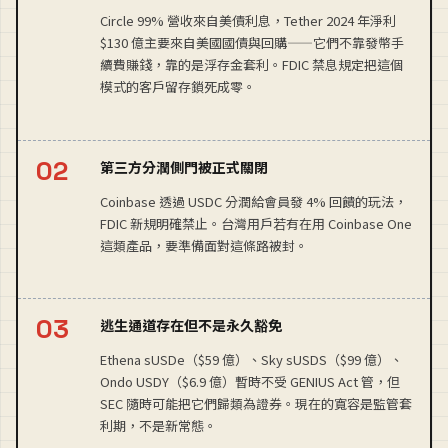
Circle 99% 營收來自美債利息，Tether 2024 年淨利
$130 億主要來自美國國債與回購——它們不靠發幣手
續費賺錢，靠的是浮存金套利。FDIC 禁息規定把這個
模式的客戶留存鎖死成零。
第三方分潤側門被正式關閉
Coinbase 透過 USDC 分潤給會員發 4% 回饋的玩法，
FDIC 新規明確禁止。台灣用戶若有在用 Coinbase One
這類產品，要準備面對這條路被封。
逃生通道存在但不是永久豁免
Ethena sUSDe（$59 億）、Sky sUSDS（$99 億）、
Ondo USDY（$6.9 億）暫時不受 GENIUS Act 管，但
SEC 隨時可能把它們歸類為證券。現在的寬容是監管套
利期，不是新常態。