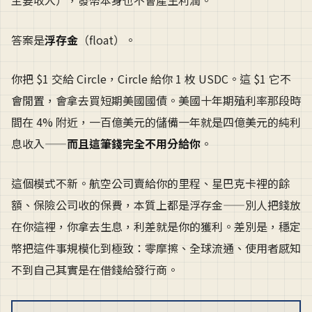
主要收入），發幣本身也不會產生利潤。
答案是
浮存金
（float）。
你把 $1 交給 Circle，Circle 給你 1 枚 USDC。這 $1 它不
會閒置，會拿去買短期美國國債。美國十年期殖利率那段時
間在 4% 附近，一百億美元的儲備一年就是四億美元的純利
息收入——
而且這筆錢完全不用分給你
。
這個模式不新。航空公司賣給你的里程、星巴克卡裡的餘
額、保險公司收的保費，本質上都是浮存金——別人把錢放
在你這裡，你拿去生息，利差就是你的獲利。差別是，穩定
幣把這件事規模化到極致：零摩擦、全球流通、使用者感知
不到自己其實是在借錢給發行商。