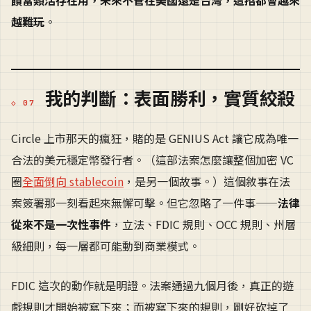
饋當類活存在用，未來不管在美國還是台灣，這招都會越來
越難玩
。
我的判斷：表面勝利，實質絞殺
Circle 上市那天的瘋狂，賭的是 GENIUS Act 讓它成為唯一
合法的美元穩定幣發行者。（這部法案怎麼讓整個加密 VC
圈
全面倒向 stablecoin
，是另一個故事。）這個敘事在法
案簽署那一刻看起來無懈可擊。但它忽略了一件事——
法律
從來不是一次性事件
，立法、FDIC 規則、OCC 規則、州層
級細則，每一層都可能動到商業模式。
FDIC 這次的動作就是明證。法案通過九個月後，真正的遊
戲規則才開始被寫下來；而被寫下來的規則，剛好砍掉了