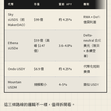
代幣
市值
當前 APY
機制
Sky
RWA + DeFi
sUSDS（前
$99 億
約 4.25%
借貸利差
MakerDAO）
Delta-
$59 億（高
neutral 合成
Ethena
峰 $147
3.6–4.8%
美元（現貨
sUSDe
億）
+ 永續空
單）
代幣化短期
S
Ondo USDY
$6.9 億
約 4.25%
美債
Mountain
規模較小
4–5%
類似 USDY
USDM
這三條路線的邏輯不一樣，值得拆開看。