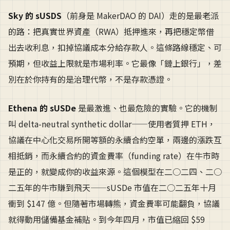
Sky 的 sUSDS
（前身是 MakerDAO 的 DAI）走的是最老派
的路：把真實世界資產（RWA）抵押進來，再把穩定幣借
出去收利息，扣掉協議成本分給存款人。這條路線穩定、可
預期，但收益上限就是市場利率。它最像「鏈上銀行」，差
別在於你持有的是治理代幣，不是存款憑證。
Ethena 的 sUSDe
是最激進、也最危險的實驗。它的機制
叫 delta-neutral synthetic dollar——使用者質押 ETH，
協議在中心化交易所開等額的永續合約空單，兩邊的漲跌互
相抵銷，而永續合約的資金費率（funding rate）在牛市時
是正的，就變成你的收益來源。這個模型在二○二四、二○
二五年的牛市賺到飛天——sUSDe 市值在二○二五年十月
衝到 $147 億。但隨著市場轉熊，資金費率可能翻負，協議
就得動用儲備基金補貼。到今年四月，市值已縮回 $59