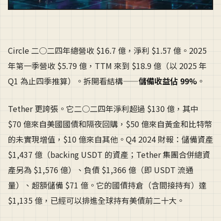
Circle 二○二四年總營收 $16.7 億，淨利 $1.57 億。2025
年第一季營收 $5.79 億，TTM 來到 $18.9 億（以 2025 年
Q1 為止四季推算）。拆開看結構——
儲備收益佔 99%
。
Tether 更誇張。它二○二四年淨利超過 $130 億，其中
$70 億來自美國國債和隔夜回購，$50 億來自黃金和比特幣
的未實現增值，$10 億來自其他。Q4 2024 財報：儲備資產
$1,437 億（backing USDT 的資產；Tether 集團合併總資
產另為 $1,576 億）、負債 $1,366 億（即 USDT 流通
量）、超額儲備 $71 億。它的國債持倉（含間接持有）達
$1,135 億，已經可以排進全球持有美債前二十大。