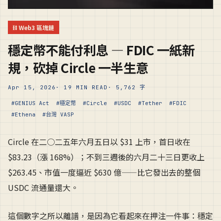
⛓️ Web3 區塊鏈
穩定幣不能付利息 — FDIC 一紙新
規，砍掉 Circle 一半生意
Apr 15, 2026
· 19 MIN READ
· 5,762 字
#GENIUS Act
#穩定幣
#Circle
#USDC
#Tether
#FDIC
#Ethena
#台灣 VASP
Circle 在二○二五年六月五日以 $31 上市，首日收在
$83.23（漲 168%）；不到三週後的六月二十三日更收上
$263.45、市值一度逼近 $630 億——比它發出去的整個
USDC 流通量還大。
這個數字之所以離譜，是因為它看起來在押注一件事：穩定