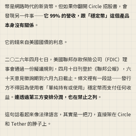
幣是網路時代的新貨幣。但如果你翻開 Circle 招股書，會
發現另一件事——
它 99% 的營收，跟「穩定幣」這個產品
本身沒有關係
。
它的錢來自美國國債的利息。
二○二六年四月七日，美國聯邦存款保險公司（FDIC）理
事會通過一份擬議規則，四月十日刊登於《聯邦公報》，六
十天意見徵詢期到六月九日截止。條文裡有一段話——發行
方不得因為使用者「單純持有或使用」穩定幣而支付任何收
益。
連透過第三方安排分潤，也在禁止之列
。
這句話看起來像法律語言，其實是一把刀，直接架在 Circle
和 Tether 的脖子上。