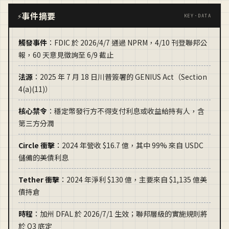
事件摘要
⚡
KEY·DATA
觸發事件
：FDIC 於 2026/4/7 通過 NPRM，4/10 刊登聯邦公
報，60 天意見徵詢至 6/9 截止
法源
：2025 年 7 月 18 日川普簽署的 GENIUS Act（Section
4(a)(11)）
核心禁令
：穩定幣發行方不得支付利息或收益給持有人，含
第三方分潤
Circle 衝擊
：2024 年營收 $16.7 億，其中 99% 來自 USDC
儲備的美債利息
Tether 衝擊
：2024 年淨利 $130 億，主要來自 $1,135 億美
債持倉
時程
：加州 DFAL 於 2026/7/1 生效；聯邦層級的實施規則將
於 Q3 底定