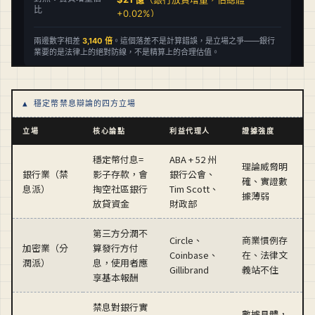
▲ 穩定幣禁息辯論的四方立場
立場
核心論點
利益代理人
證據強度
穩定幣付息=
ABA + 52 州
理論威脅明
銀行業（禁
影子存款，會
銀行公會、
確、實證數
息派）
掏空社區銀行
Tim Scott、
據薄弱
放貸資金
財政部
第三方分潤不
Circle、
商業慣例存
加密業（分
算發行方付
Coinbase、
在、法律文
潤派）
息，使用者應
Gillibrand
義站不住
享基本報酬
禁息對銀行實
數據具體，