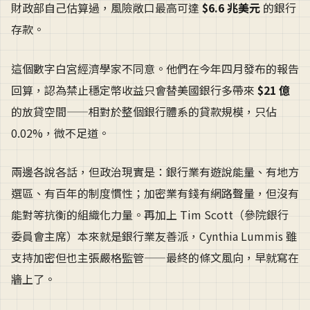
財政部自己估算過，風險敞口最高可達
$6.6 兆美元
的銀行
存款。
這個數字白宮經濟學家不同意。他們在今年四月發布的報告
回算，認為禁止穩定幣收益只會替美國銀行多帶來
$21 億
的放貸空間——相對於整個銀行體系的貸款規模，只佔
0.02%，微不足道。
兩邊各說各話，但政治現實是：銀行業有遊說能量、有地方
選區、有百年的制度慣性；加密業有錢有網路聲量，但沒有
能對等抗衡的組織化力量。再加上 Tim Scott（參院銀行
委員會主席）本來就是銀行業友善派，Cynthia Lummis 雖
支持加密但也主張嚴格監管——最終的條文風向，早就寫在
牆上了。