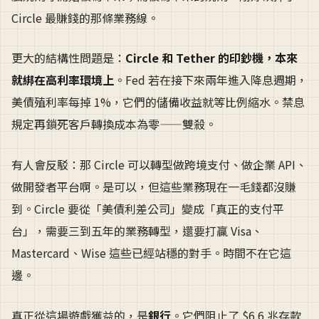
Circle 最賺錢的那條業務線。
更大的結構性問題是：
Circle 和 Tether 的印鈔機，本來
就綁在高利率環境上
。Fed 若在接下來兩年進入降息週期，
美債殖利率每掉 1%，它們的儲備收益就等比例縮水。禁息
規定再鎖死客戶轉換成本為零——雙殺。
有人會反駁：那 Circle 可以轉型做跨境支付、做企業 API、
做開發者平台啊。是可以，但這些業務現在一毛錢都沒賺
到。Circle 要從「美債利差公司」變成「真正的支付平
台」，需要三到五年的業務轉型，還要打贏 Visa、
Mastercard、Wise 這些已經站穩的對手。時間不在它這
邊。
真正從這場遊戲獲益的，是
銀行
。它們阻止了 $6.6 兆存款