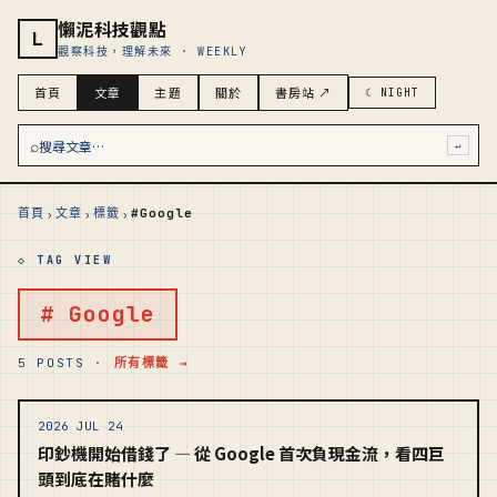
懶泥科技觀點
L
觀察科技，理解未來 · WEEKLY
首頁
文章
主題
關於
書房站 ↗
☾ NIGHT
⌕
搜尋文章…
↵
›
›
›
首頁
文章
標籤
#Google
◇ TAG VIEW
# Google
5 POSTS ·
所有標籤 →
2026 JUL 24
印鈔機開始借錢了 — 從 Google 首次負現金流，看四巨
頭到底在賭什麼