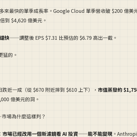
兩年多來最快的單季成長率。Google Cloud 單季營收破 $200 億
到 $4,620 億美元。
e 還快
——調整後 EPS $7.31 比預估的 $6.79 高出一截。
是更猛的。
a 單日跌近一成（從 $670 附近摔到 $610 上下），
市值蒸發約 $1,75
000 億美元的洞。
AI——市場為什麼這樣判？
：
市場已經改用一個新濾鏡看 AI 投資——能不能變現
。Anthrop