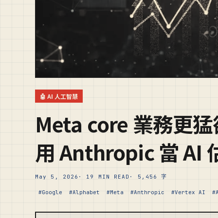
🤖 AI 人工智慧
Meta core 業務
用 Anthropic 當 A
May 5, 2026
· 19 MIN READ
· 5,456 字
#Google
#Alphabet
#Meta
#Anthropic
#Vertex AI
#