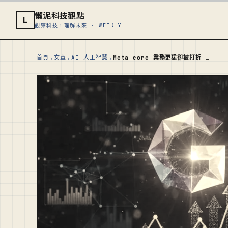
懶泥科技觀點
L
觀察科技，理解未來 · WEEKLY
›
›
›
首頁
文章
AI 人工智慧
Meta core 業務更猛卻被打折 — 市場已經學會用 Anthropic 當 AI 估值濾鏡