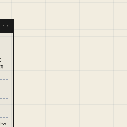
·DATA
6
價
New