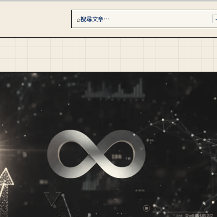
⌕
搜尋文章…