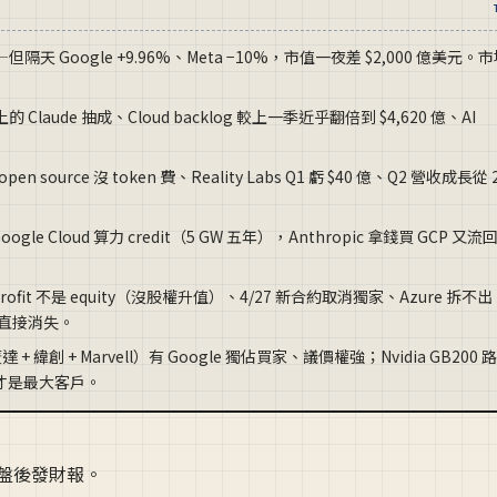
快——但隔天 Google +9.96%、Meta −10%，市值一夜差 $2,000 億美元。
上的 Claude 抽成、Cloud backlog 較上一季近乎翻倍到 $4,620 億、AI
pen source 沒 token 費、Reality Labs Q1 虧 $40 億、Q2 營收成長從 
gle Cloud 算力 credit（5 GW 五年），Anthropic 拿錢買 GCP 又流
-profit 不是 equity（沒股權升值）、4/27 新合約取消獨家、Azure 拆不出
 性質直接消失。
 + 緯創 + Marvell）有 Google 獨佔買家、議價權強；Nvidia GB200 
ft 才是最大客戶。
一天盤後發財報。