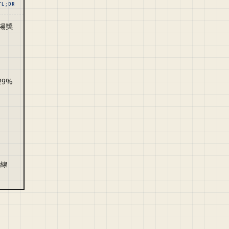
TL;DR
市場獎
29%
回
路線