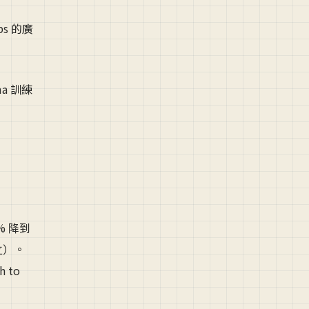
ps 的廣
ma 訓練
9% 降到
中立）。
h to