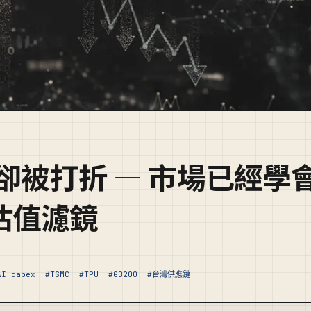
更猛卻被打折 — 市場已經學
I 估值濾鏡
AI capex
#TSMC
#TPU
#GB200
#台灣供應鏈