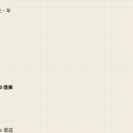
美元，年
0 億美
ic 是這