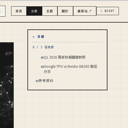
首頁
文章
主題
關於
書房站 ↗
☾ NIGHT
↵
◇ 目錄
0 / 3 個章節
Q1 2026 兩家財報關鍵對照
01
Google TPU vs Nvidia GB200 路徑
02
分流
參考資料
03