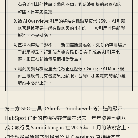
有分流到其他搜尋引擎的空間，對這波衝擊的暴露程度比
韓國、日本更直接。
被 AI Overviews 引用的網站有機點擊反增 35%，AI 引薦
訪客轉換率是一般有機訪客的 4.4 倍——被引用才是新護
城河，不是排名。
四種內容站命運不同：新聞媒體最脆弱、SEO 內容農場近
乎必須轉型、評測站有機會靠 E-E-A-T 成為 AI 引用來
源、垂直社群論壇反而相對受益。
電商免費有機流量天花板正在壓低，Google AI Mode 設
計上讓廣告比有機結果更顯眼，台灣中小型電商的客戶獲
取成本必然上升。
第三方 SEO 工具（Ahrefs、Similarweb 等）追蹤顯示，
HubSpot 官網的有機搜尋流量在過去一年年減達七到八
成；執行長 Yamini Rangan 在 2025 年 11 月的法說會上，
把全球搜尋流量下滑歸因於 AI Overviews 直接給答案——