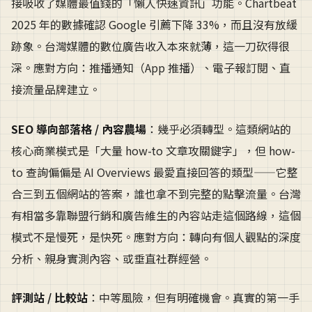
接吸收了媒體最值錢的「懶人快速資訊」功能。Chartbeat
2025 年的數據確認 Google 引薦下降 33%，而且沒有放緩
跡象。台灣媒體的數位廣告收入本來就薄，這一刀砍得很
深。應對方向：推播通知（App 推播）、電子報訂閱、直
接流量品牌建立。
SEO 導向部落格 / 內容農場
：幾乎必須轉型。這類網站的
核心商業模式是「大量 how-to 文章攻關鍵字」，但 how-
to 查詢偏偏是 AI Overviews 最愛直接回答的類型——它整
合三到五個網站的答案，誰也拿不到完整的點擊流量。台灣
有相當多靠聯盟行銷和廣告維生的內容站走這個路線，這個
模式不是慢死，是快死。應對方向：轉向有個人觀點的深度
分析、親身實測內容、或垂直社群經營。
評測站 / 比較站
：中等風險，但有明確機會。真實的第一手