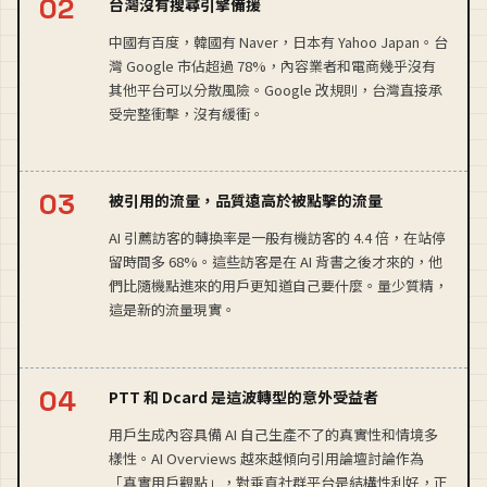
台灣沒有搜尋引擎備援
中國有百度，韓國有 Naver，日本有 Yahoo Japan。台
灣 Google 市佔超過 78%，內容業者和電商幾乎沒有
其他平台可以分散風險。Google 改規則，台灣直接承
受完整衝擊，沒有緩衝。
被引用的流量，品質遠高於被點擊的流量
AI 引薦訪客的轉換率是一般有機訪客的 4.4 倍，在站停
留時間多 68%。這些訪客是在 AI 背書之後才來的，他
們比隨機點進來的用戶更知道自己要什麼。量少質精，
這是新的流量現實。
PTT 和 Dcard 是這波轉型的意外受益者
用戶生成內容具備 AI 自己生產不了的真實性和情境多
樣性。AI Overviews 越來越傾向引用論壇討論作為
「真實用戶觀點」，對垂直社群平台是結構性利好，正