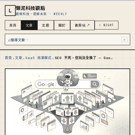
懶泥科技觀點
L
觀察科技，理解未來 · WEEKLY
首頁
文章
主題
關於
書房站 ↗
☾ NIGHT
⌕
搜尋文章…
↵
›
›
›
首頁
文章
SaaS 商業模式
SEO 不死，但玩法全換了 — Google AI 搜尋對台灣內容業和電商的真實衝擊