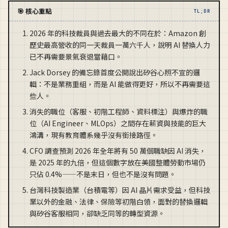
🎯 核心重點
TL;DR
2026 年的科技裁員與過去最大的不同在於：Amazon 創
歷史最高營收的同一天裁員一萬六千人，說明 AI 替換人力
已不再需要景氣衰退當藉口。
Jack Dorsey 的備忘錄首度公開說出矽谷心照不宣的邏
輯：不是業務重組，而是 AI 能做得更好，所以不再需要這
些人。
消失的職位（客服、初階工程師、資料標注）與爆炸的職
位（AI Engineer、MLOps）之間存在薪資與技能的巨大
鴻溝，現有教育體系幾乎沒有銜接路徑。
CFO 調查預測 2026 年全年將有 50 萬個職缺因 AI 消失，
是 2025 年的九倍，但這個數字放在美國整體勞動市場仍
只佔 0.4%——不是末日，但也不是沒有問題。
台灣科技製造業（台積電等）因 AI 晶片需求受益，但科技
業以外的金融、法律、保險等初階白領，面對的替換邏輯
與矽谷客服相同，卻缺乏同等的轉型資源。