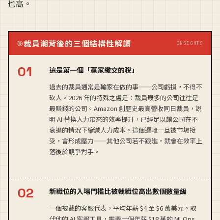
也高。
裁員潮背後的三個結構性解讀
🎯
INSIGHTS
這是第一個「贏家繳交的稅」
過去的裁員通常是輸家在做的事——公司虧損，不得不
砍人。2026 年的特殊之處是：裁員最多的公司往往是
最賺錢的公司。Amazon 創歷史最高營收同日裁員，說
明 AI 替換人力帶來的效率提升，已經足以讓公司在不
衰退的情況下縮減人力成本。這個邏輯一旦被市場接
受，會形成壓力——其他公司若不跟進，就會在效率上
落後於競爭對手。
新職位的入場門檻比被裁職位高出數個數量級
一個被裁的客服代表，平均年薪 $4 至 $6 萬美元。取
代他的 AI 客服工具，需要一個年薪 $18 萬的 MLOps