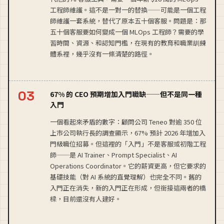
工程師維護。這不是一對一的替換——可能是一個工程
師維護一套系統，替代了原本五十個客服。問題是：那
五十個客服要如何變成一個 MLOps 工程師？需要的學
習時間、資源、和認知門檻，在現有的教育和職業訓練
體系裡，幾乎沒有一條清楚的路徑。
67% 的 CEO 預期增加入門職缺——但不是同一種
入門
一個看起來矛盾的數字：顧問公司 Teneo 對逾 350 位
上市公司執行長的調查顯示，67% 預計 2026 年增加入
門級職位招募。但這裡的「入門」不是客服或初階工程
師——是 AI Trainer、Prompt Specialist、AI
Operations Coordinator。它的薪資更高，但它要求的
基礎技能（對 AI 系統的直覺理解）也完全不同。舊的
入門正在消失，新的入門正在形成，但銜接這兩者的橋
樑，目前還沒有人建好。