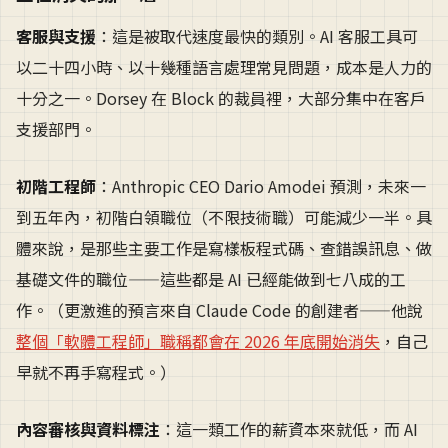
客服與支援
：這是被取代速度最快的類別。AI 客服工具可
以二十四小時、以十幾種語言處理常見問題，成本是人力的
十分之一。Dorsey 在 Block 的裁員裡，大部分集中在客戶
支援部門。
初階工程師
：Anthropic CEO Dario Amodei 預測，未來一
到五年內，初階白領職位（不限技術職）可能減少一半。具
體來說，是那些主要工作是寫樣板程式碼、查錯誤訊息、做
基礎文件的職位——這些都是 AI 已經能做到七八成的工
作。（更激進的預言來自 Claude Code 的創建者——他說
整個「軟體工程師」職稱都會在 2026 年底開始消失
，自己
早就不再手寫程式。）
內容審核與資料標注
：這一類工作的薪資本來就低，而 AI