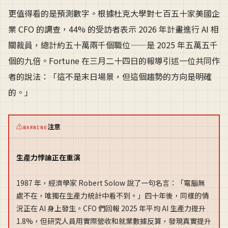
更值得看的是預測數字。根據杜克大學對七百五十家美國企
業 CFO 的調查，44% 的受訪者表示 2026 年計畫進行 AI 相
關裁員，總計約五十萬兩千個職位——是 2025 年五萬五千
個的九倍。Fortune 在三月二十四日的報導引述一位共同作
者的說法：「這不是末日場景，但這個趨勢的方向是明確
的。」
⚠
注意
WARNING
生產力悖論正在重演
1987 年，經濟學家 Robert Solow 說了一句名言：「電腦無
處不在，唯獨在生產力統計中看不到。」四十年後，同樣的情
況正在 AI 身上發生。CFO 們回報 2025 年平均 AI 生產力提升
1.8%，但研究人員用實際營收和就業數據反算，發現真實提升