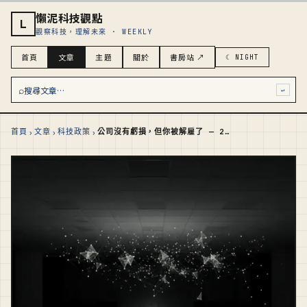
懶泥科技觀點
L
觀察科技，理解未來 · WEEKLY
首頁
文章
主題
關於
書房站 ↗
☾ NIGHT
⌕
搜尋文章…
↵
›
›
›
首頁
文章
科技政策
公司沒有虧損，但你被解雇了 — 2026 科技裁員潮的真正帳單