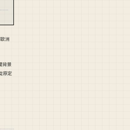
的歐洲
聞背景
間從原定