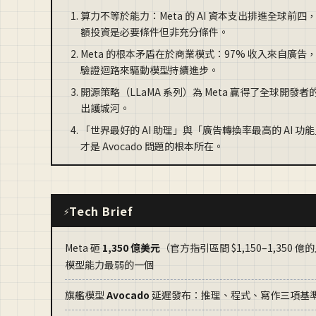
算力不等於能力：Meta 的 AI 資本支出排進全球前
額投資是必要條件但非充分條件。
Meta 的根本矛盾在於商業模式：97% 收入來自廣
驗證迴路來驅動模型持續進步。
開源策略（LLaMA 系列）為 Meta 贏得了全球
出護城河。
「世界最好的 AI 助理」與「廣告轉換率最高的 AI 功
才是 Avocado 問題的根本所在。
Tech Brief
⚡
Meta 砸
1,350 億美元
（官方指引區間 $1,150–1,350 
模型能力最弱的一個
旗艦模型
Avocado
延遲發布：推理、程式、寫作三項基準均未超越 O