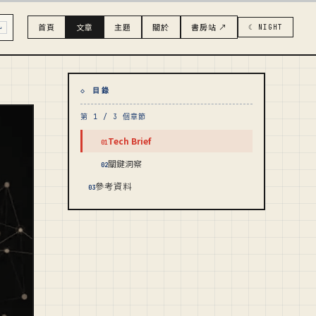
首頁
文章
主題
關於
書房站 ↗
☾ NIGHT
↵
◇ 目錄
第 1 / 3 個章節
Tech Brief
01
關鍵洞察
02
參考資料
03