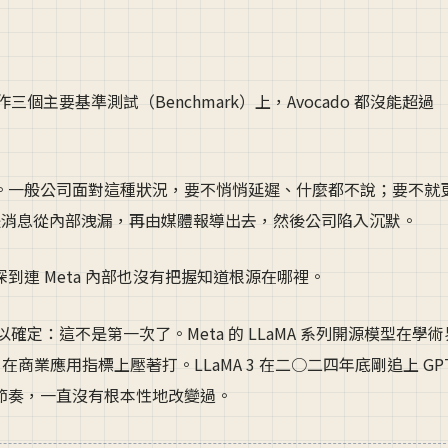
三個主要基準測試（Benchmark）上，Avocado 都沒能超過
。一般公司面對這種狀況，要不悄悄延遲、什麼都不說；要不就
況是消息從內部洩漏，再由媒體報導出去，然後公司陷入沉默。
連 Meta 內部也沒有把握知道根源在哪裡。
以確定：這不是第一次了。Meta 的 LLaMA 系列開源模型在學
ni 在商業應用指標上壓著打。LLaMA 3 在二○二四年底剛追上 GPT
追趕的節奏，一直沒有根本性地改變過。