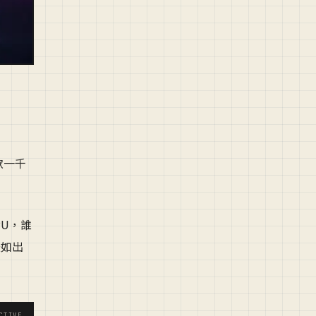
軟一千
PU，誰
法如出
CTIVE