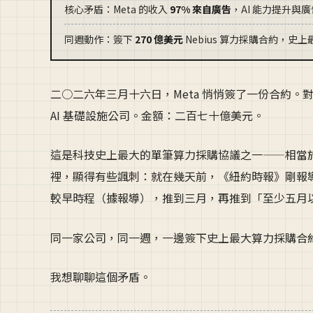
核心矛盾：Meta 的收入
97% 來自廣告
，AI 能力提升與
同週動作：簽下
270 億美元
Nebius 算力採購合約，史
二○二六年三月十六日，Meta 悄悄簽了一份合約。對象是 N
AI 基礎設施公司。金額：二百七十億美元。
這是科技史上最大的單筆算力採購協議之一——相當
裡，顯得有些諷刺：就在幾天前，《紐約時報》剛報導了 M
較早時程（據報導），推到三月，再推到「至少五月
同一家公司，同一週，一邊簽下史上最大算力採購合
我想聊聊這個矛盾。