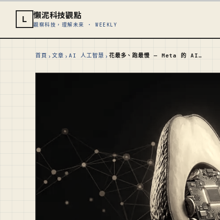
懶泥科技觀點
L
觀察科技，理解未來 · WEEKLY
›
›
›
首頁
文章
AI 人工智慧
花最多、跑最慢 — Meta 的 AI 戰略悖論