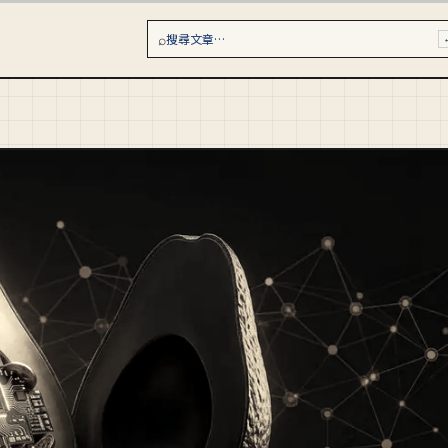
⌕
搜尋文章…