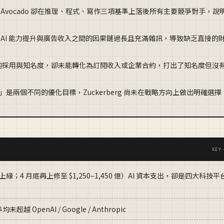
四，Avocado 卻在推理、程式、寫作三項基準上落後所有主要競爭對手，說
告，AI 能力提升與廣告收入之間的因果鏈過長且充滿雜訊，導致缺乏直接的
開發者的採用與知名度，卻未能轉化為訂閱收入或企業合約，打出了知名度但沒
能」是兩個不同的優化目標，Zuckerberg 尚未在戰略方向上做出明確選擇
KEY
億的上緣；4 月底再上修至 $1,250–1,450 億）AI 資本支出，卻是四大科技平
penAI / Google / Anthropic