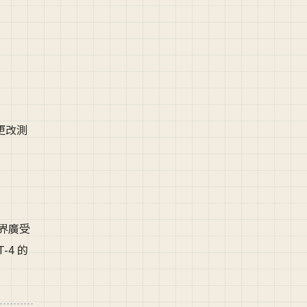
更改測
術界廣受
-4 的