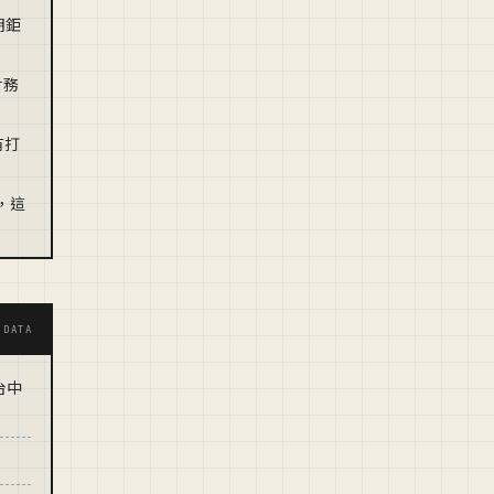
明鉅
財務
有打
，這
·DATA
台中