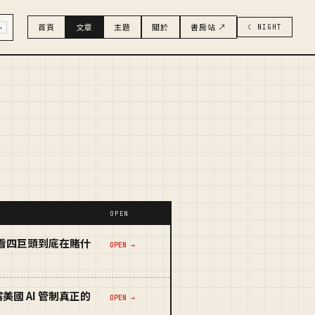
首頁
文章
主題
關於
書房站 ↗
☾ NIGHT
↵
OPEN
流，看四巨頭到底在賭什
OPEN →
露美國 AI 管制真正的
OPEN →