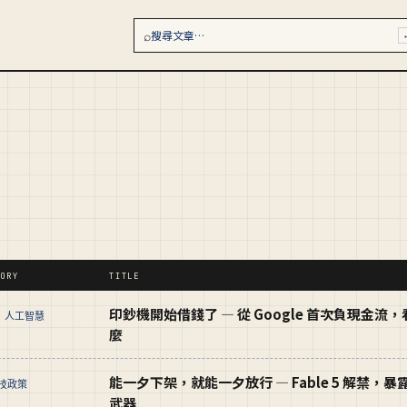
⌕
搜尋文章…
GORY
TITLE
印鈔機開始借錢了 — 從 Google 首次負現金
I 人工智慧
麼
能一夕下架，就能一夕放行 — Fable 5 解禁，暴
科技政策
武器