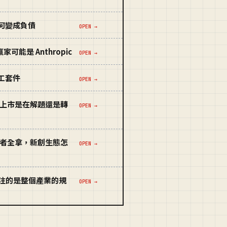
如何變成負債
OPEN →
贏家可能是 Anthropic
OPEN →
員工套件
OPEN →
nAI 上市是在解題還是轉
OPEN →
變成贏者全拿，新創生態怎
OPEN →
on，押注的是整個產業的規
OPEN →