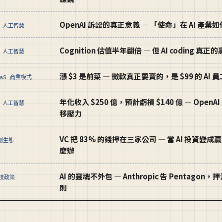
OpenAI 訴訟的真正意義 — 「使命」在 AI 產業
I 人工智慧
Cognition 估值半年翻倍 — 但 AI coding 真正的
I 人工智慧
漲 $3 是前菜 — 微軟真正要賣的，是 $99 的 AI 
aaS 商業模式
年化收入 $250 億，預計虧損 $140 億 — Ope
I 人工智慧
移壓力
VC 把 83% 的錢押在三家公司 — 當 AI 投資
新創生態
麼辦
AI 的靈魂不外包 — Anthropic 告 Pentag
科技政策
則