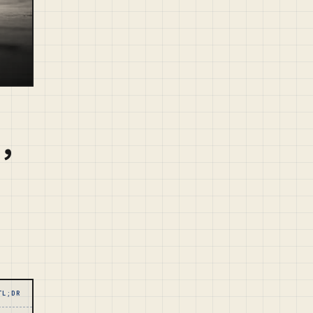
費，
TL;DR