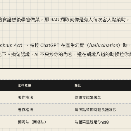
食譜然後學會做菜，那 RAG 擷取就像是有人每次客人點菜時
nham Act
），指控 ChatGPT 在產生幻覺（
hallucination
）時
Webster 名下。換句話說，AI 不只抄你的內容，還在胡說八道的時候拉
法律依據
類比
著作權法
偷讀食譜學做菜
著作權法
每次點菜即時翻食譜照抄
蘭姆法（商標法）
端錯菜還說是你做的