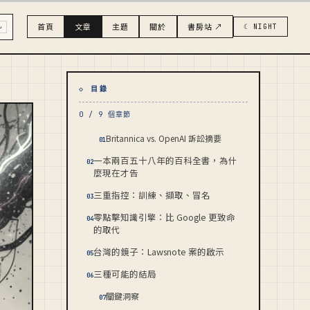
首頁
文章
主題
關於
書房站 ↗
☾ NIGHT
↵
◇ 目錄
0 / 9 個章節
Britannica vs. OpenAI 訴訟摘要
01
一本兩百五十八年的百科全書，為什
02
麼現在才告
三重指控：訓練、擷取、冒名
03
零點擊知識引擎：比 Google 更致命
04
的取代
台灣的鏡子：Lawsnote 案的啟示
05
三種可能的結局
06
關鍵洞察
07