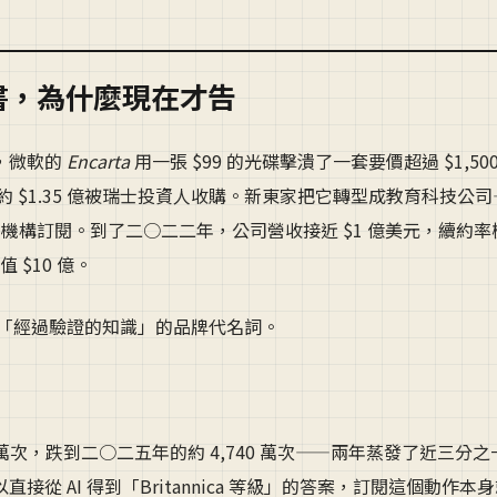
書，為什麼現在才告
代，微軟的
Encarta
用一張 $99 的光碟擊潰了一套要價超過 $1,50
、以約 $1.35 億被瑞士投資人收購。新東家把它轉型成教育科技公
和機構訂閱。到了二○二二年，公司營收接近 $1 億美元，續約率
 $10 億。
a 是「經過驗證的知識」的品牌代名詞。
950 萬次，跌到二○二五年的約 4,740 萬次——兩年蒸發了近三分
 AI 得到「Britannica 等級」的答案，訂閱這個動作本