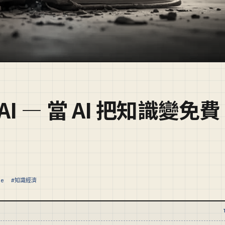
penAI — 當 AI 把知識變免
te
#知識經濟