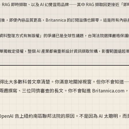
、RAG 即時擷取、以及 AI 幻覺冒用品牌——其中 RAG 擷取因更接近「即
，即便內容品質更高，Britannica 的訂閱溢價也歸零，這是所有內容
度相似，說明「資料整理方式有無版權」的爭議已是全球性議題，台灣法院選擇嚴格保
 擷取被單獨裁定侵權，整個 AI 產業都需重新設計資訊擷取架構，影響範圍遠超
解釋得比大多數科普文章清楚。你滿意地關掉視窗。但你不會知道
了兩週撰寫、三位同儕審查的長文。你不會點進 Britannica.com
penAI 告上紐約南區聯邦法院的原因。不是因為 AI 太聰明，而