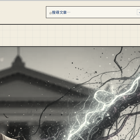
⌕
搜尋文章…