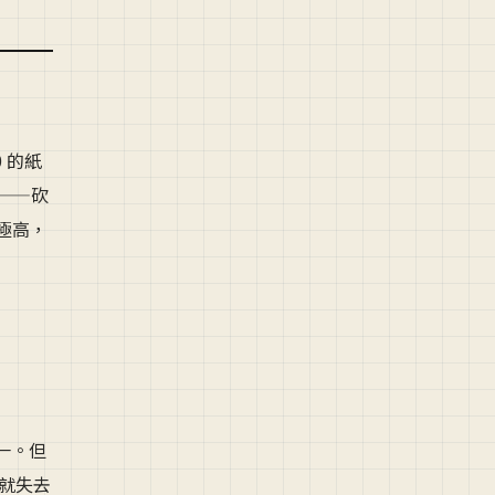
0 的紙
司——砍
極高，
之一。但
身就失去