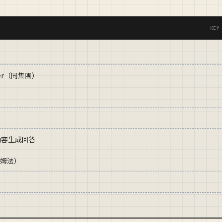
KEY
bster（同集團）
a 內容生成回答
蘭姆法）