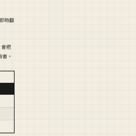
，即時翻
，會把
你背書。