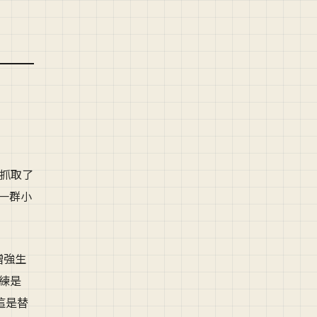
況下抓取了
、一群小
增強生
訓練是
這是替