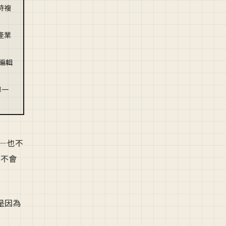
時複
產業
護編輯
單一
——也不
，不會
是因為