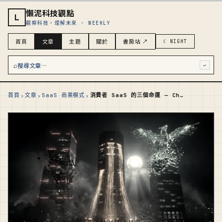
懶泥科技觀點
L
觀察科技，理解未來 · WEEKLY
首頁
文章
主題
關於
書房站 ↗
☾ NIGHT
⌕
搜尋文章…
↵
›
›
›
首頁
文章
SaaS 商業模式
消費者 SaaS 的三個命運 — Chegg 投降、Duolingo 自殘、Grammarly 改名