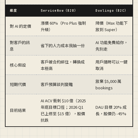
維度
ServiceNow（B2B）
Duolingo（B2C）
漲價 60%（Pro Plus 強制
降價（Max 功能下
對 AI 的定價
升級）
放到 Super）
對客戶的訊
AI 功能免費給你，
省下的人力成本我抽一份
息
先別走
客戶被合約綁住，轉換成
用戶隨時可以一鍵
核心假設
本極高
取消
放棄 $5,000 萬
短期代價
客戶預算談判變難
bookings
AI ACV 衝刺 $10 億（2025
年底目標口徑；2026 Q1
DAU 目標 20% 成
目前結果
已上修至 $15 億），股價
長，股價仍 -45%
抗跌