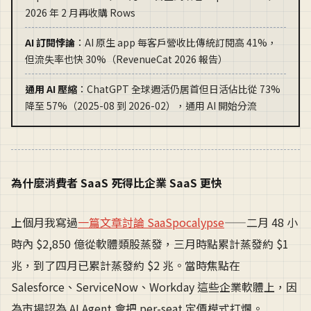
2026 年 2 月再收購 Rows
AI 訂閱悖論
：AI 原生 app 每客戶營收比傳統訂閱高 41%，
但流失率也快 30%（RevenueCat 2026 報告）
通用 AI 壓縮
：ChatGPT 全球週活仍居首但日活佔比從 73%
降至 57%（2025-08 到 2026-02），通用 AI 開始分流
為什麼消費者 SaaS 死得比企業 SaaS 更快
上個月我寫過
一篇文章討論 SaaSpocalypse
——二月 48 小
時內 $2,850 億從軟體類股蒸發，三月時點累計蒸發約 $1
兆，到了四月已累計蒸發約 $2 兆。當時焦點在
Salesforce、ServiceNow、Workday 這些企業軟體上，因
為市場認為 AI Agent 會把 per-seat 定價模式打爛。