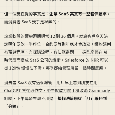
但一個反直覺的事實是：
企業 SaaS 其實有一整套保護傘
，
而消費者 SaaS 幾乎是裸奔的。
企業軟體的續約週期通常 12 到 36 個月。就算客戶今天決
定明年要砍一半座位，合約要等到年底才會改寫。續約談判
有預算程序、有採購流程、有法務審閱——這些摩擦在 AI
時代反而變成 SaaS 公司的緩衝。Salesforce 的 NRR 可以
從 120% 慢慢往下滑，每季都給管理層留一點時間反應。
消費者 SaaS 沒有這個緩衝。用戶早上看到朋友在用
ChatGPT 幫忙改作文，中午就能打開手機取消 Grammarly
訂閱，下午連發票都不用退。
整個決策鏈從「月」縮短到
「分鐘」
。