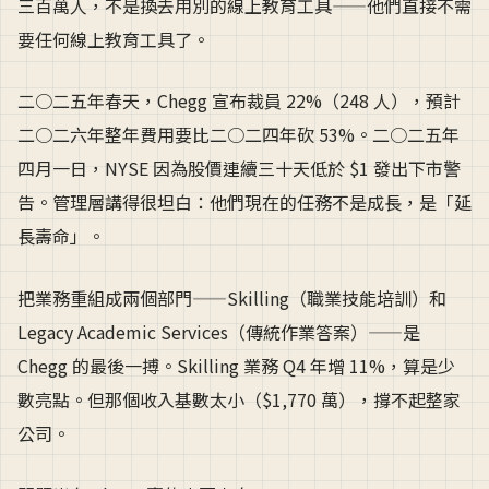
三百萬人，不是換去用別的線上教育工具——他們直接不需
要任何線上教育工具了。
二○二五年春天，Chegg 宣布裁員 22%（248 人），預計
二○二六年整年費用要比二○二四年砍 53%。二○二五年
四月一日，NYSE 因為股價連續三十天低於 $1 發出下市警
告。管理層講得很坦白：他們現在的任務不是成長，是「延
長壽命」。
把業務重組成兩個部門——Skilling（職業技能培訓）和
Legacy Academic Services（傳統作業答案）——是
Chegg 的最後一搏。Skilling 業務 Q4 年增 11%，算是少
數亮點。但那個收入基數太小（$1,770 萬），撐不起整家
公司。