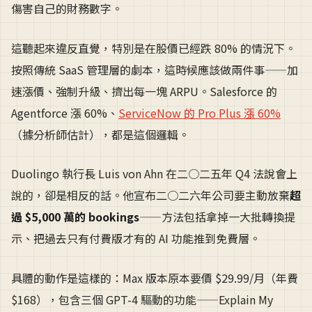
傷害自己的財務數字。
這聽起來違反直覺，特別是在股價已經跌 80% 的情況下。
按照傳統 SaaS 管理層的劇本，這時候應該做兩件事——加
速漲價、強制升級、擠出每一塊 ARPU。Salesforce 的
Agentforce 漲 60%、
ServiceNow 的 Pro Plus 漲 60%
（據分析師估計），都是這個邏輯。
Duolingo 執行長 Luis von Ahn 在二○二五年 Q4 法說會上
說的，卻是相反的話。他宣布二○二六年公司要主動放棄
超
過 $5,000 萬的 bookings
——方法包括拿掉一大批轉換提
示、把過去只有付費版才有的 AI 功能推到免費層。
具體的動作是這樣的：Max 版本原本要價 $29.99/月（年費
$168），包含三個 GPT-4 驅動的功能——Explain My