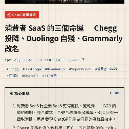
📦 SaaS 商業模式
消費者 SaaS 的三個命運 — Chegg
投降、Duolingo 自殘、Grammarly
改名
Apr 20, 2026
· 18 MIN READ
· 5,627 字
#Chegg
#Duolingo
#Grammarly
#Superhuman
#消費者 SaaS
#訂閱制
#ChatGPT
#AI 衝擊
🎯 核心重點
TL;DR
消費者 SaaS 比企業 SaaS 死得更快、更乾淨——B2B 的
續約週期、整合成本、合規合約都是保護傘，B2C 只有一
個取消鍵，用戶發現 ChatGPT 能做同樣的事就直接走。
Chegg 是最乾淨的教科書式死亡：五年蒸發 99% 市值、