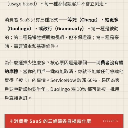
（usage based）。每一種都假設客戶不會立刻走。
消費者 SaaS 只有三種招式——
等死（Chegg）、給更多
（Duolingo）、或改行（Grammarly）
。第一種是被動
的；第二種是犧牲短期換長期，但不保證贏；第三種是豪
賭，需要資本和基礎條件。
為什麼選擇少這麼多？核心原因還是那個——
消費者沒有續
約摩擦
。當你的用戶一鍵就能取消，你就不能做任何會讓他
覺得「被卡」的事情。ServiceNow 敢漲 60%，是因為客
戶要重新議約要半年；Duolingo 漲 10% 都可能被一批用
戶直接退訂。
消費者 SaaS 的三條路各自揭露什麼
🎯
INSIGHTS