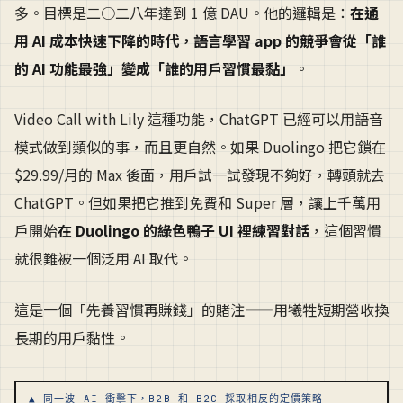
多。目標是二○二八年達到 1 億 DAU。他的邏輯是：
在通
用 AI 成本快速下降的時代，語言學習 app 的競爭會從「誰
的 AI 功能最強」變成「誰的用戶習慣最黏」
。
Video Call with Lily 這種功能，ChatGPT 已經可以用語音
模式做到類似的事，而且更自然。如果 Duolingo 把它鎖在
$29.99/月的 Max 後面，用戶試一試發現不夠好，轉頭就去
ChatGPT。但如果把它推到免費和 Super 層，讓上千萬用
戶開始
在 Duolingo 的綠色鴨子 UI 裡練習對話
，這個習慣
就很難被一個泛用 AI 取代。
這是一個「先養習慣再賺錢」的賭注——用犧牲短期營收換
長期的用戶黏性。
▲ 同一波 AI 衝擊下，B2B 和 B2C 採取相反的定價策略