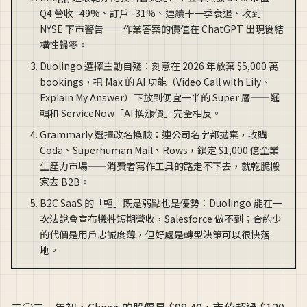
Q4 營收 -49%、訂戶 -31%、連續十一季衰退、收到
NYSE 下市警告——作業答案的價值在 ChatGPT 出現後結
構性歸零。
Duolingo 選擇主動自殘：刻意在 2026 年放棄 $5,000 萬
bookings，把 Max 的 AI 功能（Video Call with Lily、
Explain My Answer）下放到便宜一半的 Super 層——邏
輯和 ServiceNow「AI 換漲價」完全相反。
Grammarly 選擇改名換臉：連公司名字都拋棄，收購
Coda、Superhuman Mail、Rows，鎖定 $1,000 億企業
生產力市場——消費者寫作工具的路走不下去，就乾脆搬
家去 B2B。
B2C SaaS 的「輕」既是弱點也是優勢：Duolingo 能在一
次法說會宣布犧牲短期營收，Salesforce 做不到；合約少
的代價是用戶忠誠度薄，但好處是轉型決策可以很快落
地。