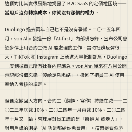
這個對比其實很殘酷地揭露了 B2C SaaS 的定價權困境——
當用戶沒有轉換成本，你就沒有漲價的權力
。
Duolingo 過去兩年自己也不是沒有爭議。二○二五年四
月，von Ahn 發過一份「AI-first」內部備忘錄，宣布公司會
逐步停止用合約工做 AI 能處理的工作。當時社群反彈很
大，TikTok 和 Instagram 上湧進大量抵制訊息，Duolingo
一度刪掉自己所有社群內容應急。von Ahn 後來在八月公開
承認那份備忘錄「沒給足夠脈絡」，撤回了把員工 AI 使用
率納入考核的規定。
但他沒撤回大方向。合約工（翻譯、寫作）持續在減——二
○二三年底裁 10%、二○二四年一月再裁 10%、二○二四
年十月又一輪。管理層對員工講的是「擁抱 AI 或走人」，
對用戶講的則是「AI 功能都給你免費用」。這兩邊看似矛